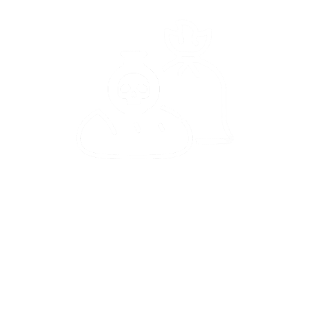
Vorsicht
Oder Vertraut Ihr dem Möhlen Backer werft Euch
den Mehlsack auf den Rücken und nehmt auch
dankend das Brot entgegen? Dann geht weiter bei